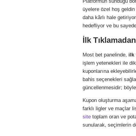
Platformun sunduğu bonu
üyelere özel hoş geldin
daha kârlı hale getiriyo
hedefliyor ve bu sayede
İlk Tıklamada
Most bet panelinde,
ilk
işlem yetenekleri ile di
kuponlarına ekleyebilirl
bahis seçenekleri sağlar
güncellenmesidir; böyl
Kupon oluşturma aşamasın
farklı ligler ve maçlar l
site
toplam oran ve pota
sunularak, seçimlerin do