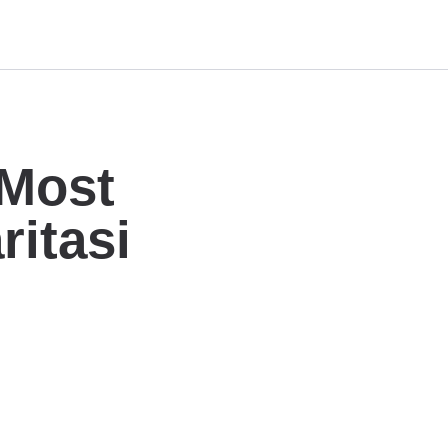
n
 Most
ritasi