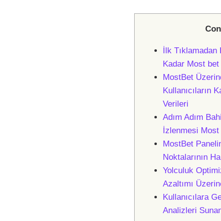
Con
İlk Tıklamadan
Kadar Most bet
MostBet Üzerin
Kullanıcıların K
Verileri
Adım Adım Bahi
İzlenmesi Most 
MostBet Panelin
Noktalarının Ha
Yolculuk Optim
Azaltımı Üzeri
Kullanıcılara G
Analizleri Suna