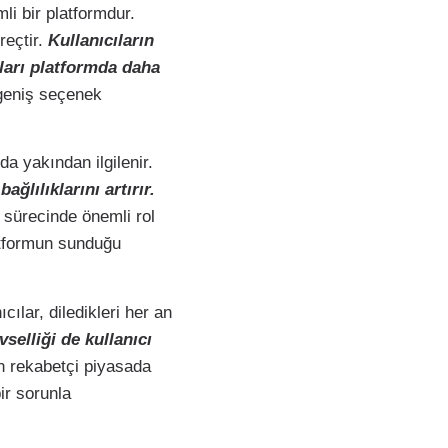
li bir platformdur.
reçtir.
Kullanıcıların
onları platformda daha
 geniş seçenek
a yakından ilgilenir.
ğlılıklarını artırır.
 sürecinde önemli rol
latformun sunduğu
cılar, diledikleri her an
selliği de kullanıcı
un rekabetçi piyasada
ir sorunla