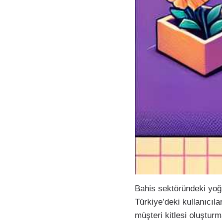
Bahis sektöründeki yo
Türkiye’deki kullanıcıla
müşteri kitlesi oluştur