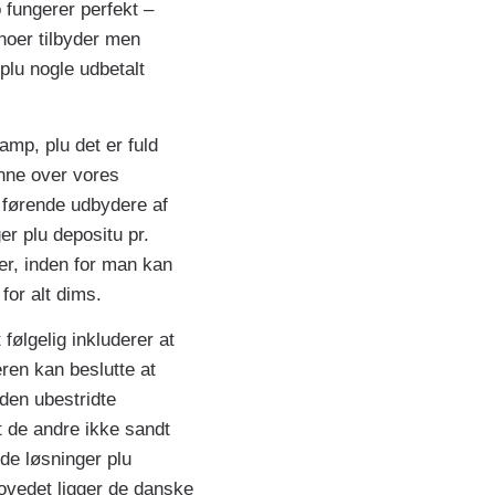
o fungerer perfekt –
noer tilbyder men
plu nogle udbetalt
amp, plu det er fuld
onne over vores
a førende udbydere af
er plu depositu pr.
er, inden for man kan
for alt dims.
 følgelig inkluderer at
ren kan beslutte at
 den ubestridte
 de andre ikke sandt
ede løsninger plu
hovedet ligger de danske