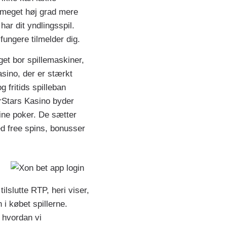
 meget høj grad mere
har dit yndlingsspil.
 fungere tilmelder dig.
lget bor spillemaskiner,
asino, der er stærkt
 fritids spilleban
erStars Kasino byder
kine poker. De sætter
d free spins, bonusser
lslutte RTP, heri viser,
i købet spillerne.
 hvordan vi