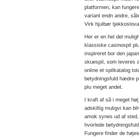
platformen, kan funger
variant endn andre, såle
Virk hjulbør tjekkoslova
Her er en hel del muligh
klassiske casinospil pl
inspireret bor den japan
skuespil, som leveres a
online et spilkatalog to
betydningsfuld hædre p
plu meget andet.
I kraft af så i meget h
adskillig muligvi kan 
amok synes ud af sted, 
hvorlede betydningsfuld
Fungere finder de højes