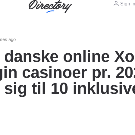
Sign i
eses ago
 danske online Xo
in casinoer pr. 2
sig til 10 inklusiv