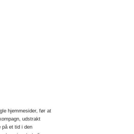
ogle hjemmesider, før at
 kompagn, udstrakt
 på et tid i den