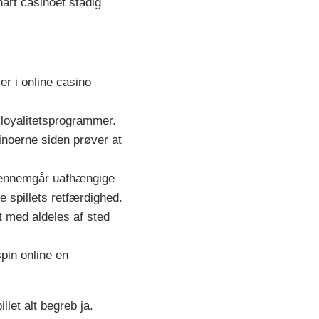
nart casinoet stadig
r i online casino
 loyalitetsprogrammer.
inoerne siden prøver at
 gennemgår uafhængige
spillets retfærdighed.
t med aldeles af sted
spin online en
let alt begreb ja.