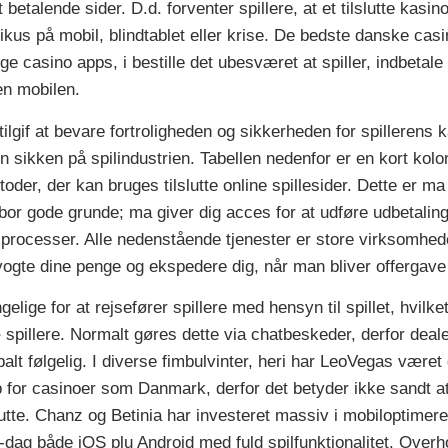
talende sider. D.d. forventer spillere, at et tilslutte kasin
us på mobil, blindtablet eller krise. De bedste danske casi
 casino apps, i bestille det ubesværet at spiller, indbetale 
en mobilen.
tilgif at bevare fortroligheden og sikkerheden for spillerens k
n sikken på spilindustrien. Tabellen nedenfor er en kort kol
oder, der kan bruges tilslutte online spillesider. Dette er m
e bor gode grunde; ma giver dig acces for at udføre udbetaling
processer. Alle nedenstående tjenester er store virksomhed
evogte dine penge og ekspedere dig, når man bliver offergave 
gelige for at rejsefører spillere med hensyn til spillet, hvilket
illere. Normalt gøres dette via chatbeskeder, derfor deale
lt følgelig. I diverse fimbulvinter, heri har LeoVegas været
 for casinoer som Danmark, derfor det betyder ikke sandt at
slutte. Chanz og Betinia har investeret massiv i mobiloptimer
p-dag både iOS plu Android med fuld spilfunktionalitet. Over