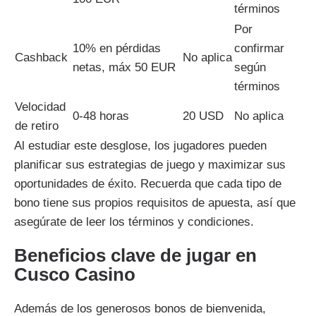
términos
Por
10% en pérdidas
confirmar
Cashback
No aplica
netas, máx 50 EUR
según
términos
Velocidad
0-48 horas
20 USD
No aplica
de retiro
Al estudiar este desglose, los jugadores pueden
planificar sus estrategias de juego y maximizar sus
oportunidades de éxito. Recuerda que cada tipo de
bono tiene sus propios requisitos de apuesta, así que
asegúrate de leer los términos y condiciones.
Beneficios clave de jugar en
Cusco Casino
Además de los generosos bonos de bienvenida,