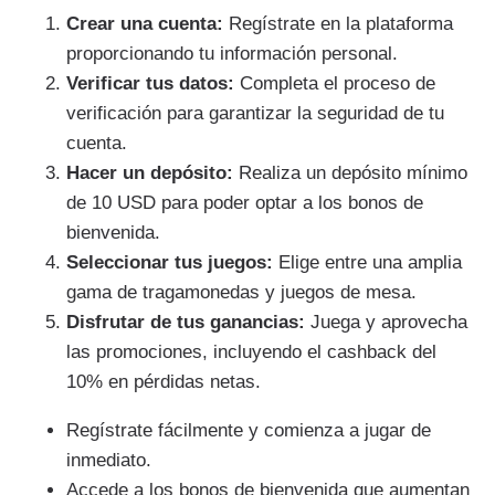
Crear una cuenta:
Regístrate en la plataforma
proporcionando tu información personal.
Verificar tus datos:
Completa el proceso de
verificación para garantizar la seguridad de tu
cuenta.
Hacer un depósito:
Realiza un depósito mínimo
de 10 USD para poder optar a los bonos de
bienvenida.
Seleccionar tus juegos:
Elige entre una amplia
gama de tragamonedas y juegos de mesa.
Disfrutar de tus ganancias:
Juega y aprovecha
las promociones, incluyendo el cashback del
10% en pérdidas netas.
Regístrate fácilmente y comienza a jugar de
inmediato.
Accede a los bonos de bienvenida que aumentan