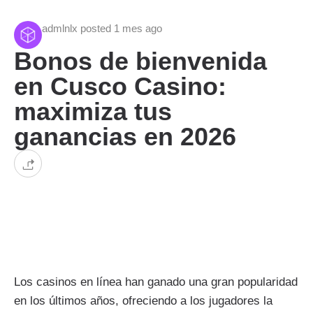
admlnlx posted 1 mes ago
Bonos de bienvenida
en Cusco Casino:
maximiza tus
ganancias en 2026
Los casinos en línea han ganado una gran popularidad
en los últimos años, ofreciendo a los jugadores la