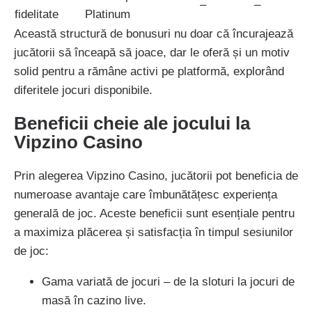
–
–
fidelitate
Platinum
Această structură de bonusuri nu doar că încurajează
jucătorii să înceapă să joace, dar le oferă și un motiv
solid pentru a rămâne activi pe platformă, explorând
diferitele jocuri disponibile.
Beneficii cheie ale jocului la
Vipzino Casino
Prin alegerea Vipzino Casino, jucătorii pot beneficia de
numeroase avantaje care îmbunătățesc experiența
generală de joc. Aceste beneficii sunt esențiale pentru
a maximiza plăcerea și satisfacția în timpul sesiunilor
de joc:
Gama variată de jocuri – de la sloturi la jocuri de
masă în cazino live.