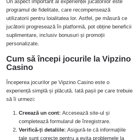
Un aspect important al experienței jucătorilor este
programul de fidelitate, care recompensează
utilizatorii pentru loialitatea lor. Astfel, pe măsură ce
jucătorii progresează în platformă, pot obține beneficii
suplimentare, inclusiv bonusuri și promoții
personalizate.
Cum să începi jocurile la Vipzino
Casino
Începerea jocurilor pe Vipzino Casino este o
experiență simplă și plăcută. Iată pașii pe care trebuie
să îi urmezi:
Creează un cont:
Accesează site-ul și
completează formularul de înregistrare.
Verifică-ți detaliile:
Asigură-te că informațiile
tale sunt corecte pentru a evita problemele la