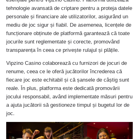
tehnologie avansată de criptare pentru a proteja datele
personale și financiare ale utilizatorilor, asigurând un
mediu de joc sigur și fiabil. De asemenea, licențele de
funcționare obținute de platformă garantează că toate
jocurile sunt reglementate și corecte, promovând
transparența în ceea ce privește rulajul și plățile.
Vipzino Casino colaborează cu furnizori de jocuri de
renume, ceea ce le oferă jucătorilor încrederea că
fiecare joc este echitabil și că șansele de câștig sunt
reale. În plus, platforma este dedicată promovării
jocului responsabil, având implementate măsuri pentru
a ajuta jucătorii să gestioneze timpul și bugetul lor de
joc.