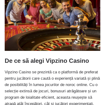
De ce să alegi Vipzino Casino
Vipzino Casino se prezintă ca o platformă de preferat
pentru jucătorii care caută o experiență variată și plină
de posibilități în lumea jocurilor de noroc online. Cu o
selecție extinsă de jocuri, bonusuri atrăgătoare și un
program de loialitate eficient, aceasta reușește să
atragă atât începători, cât și jucători experimentați.