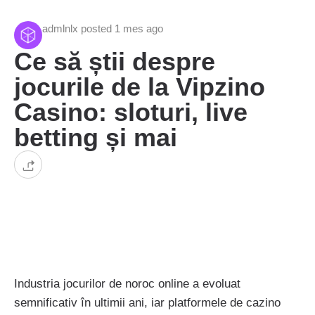
admlnlx posted 1 mes ago
Ce să știi despre
jocurile de la Vipzino
Casino: sloturi, live
betting și mai
Industria jocurilor de noroc online a evoluat
semnificativ în ultimii ani, iar platformele de cazino