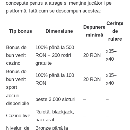
concepute pentru a atrage și menține jucătorii pe
platformă. Iată cum se descompun acestea:
Cerințe
Depunere
Tip bonus
Dimensiune
de
minimă
rulare
Bonus de
100% până la 500
x35–
bun venit
RON + 200 rotiri
20 RON
x40
cazino
gratuite
Bonus de
100% până la 100
x35–
bun venit
20 RON
RON
x40
sport
Jocuri
peste 3,000 sloturi
–
–
disponibile
Ruletă, blackjack,
Cazino live
–
–
baccarat
Niveluri de
Bronze până la