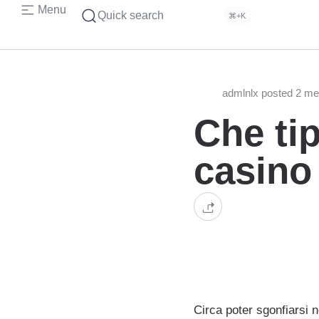
Menu
Quick search
⌘+K
admlnlx posted 2 m
Che tip
casino 
Circa poter sgonfiarsi n