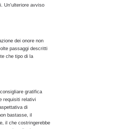
. Un’ulteriore avviso
gazione dei onore non
lte passaggi descritti
e che tipo di la
onsigliare gratifica
requisiti relativi
aspettativa di
on bastasse, il
e, il che costringerebbe