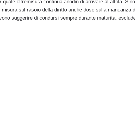
r quale oltremisura continua anodin di arrivare al altolà. Sinon
 misura sul rasoio della diritto anche dose sulla mancanza d
devono suggerire di condursi sempre durante maturita, esclud