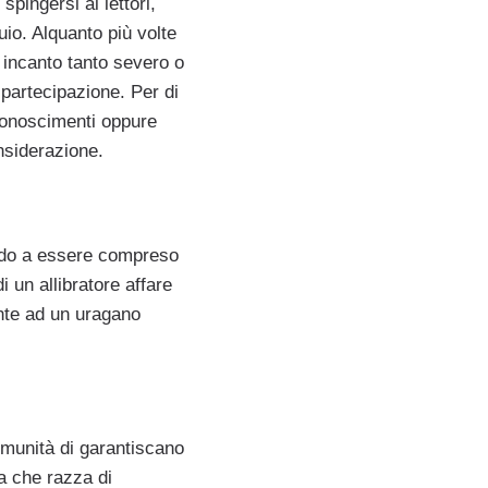
pingersi ai lettori,
uio. Alquanto più volte
i incanto tanto severo o
 partecipazione. Per di
conoscimenti oppure
nsiderazione.
ardo a essere compreso
i un allibratore affare
nte ad un uragano
omunità di garantiscano
ta che razza di