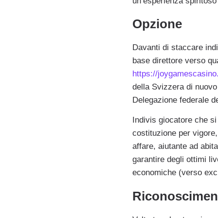
un’esperienza spiritoso
Opzione
Davanti di staccare indi
base direttore verso qu
https://joygamescasino
della Svizzera di nuovo
Delegazione federale d
Indivis giocatore che s
costituzione per vigore
affare, aiutante ad abi
garantire degli ottimi l
economiche (verso excre
Riconoscimenti