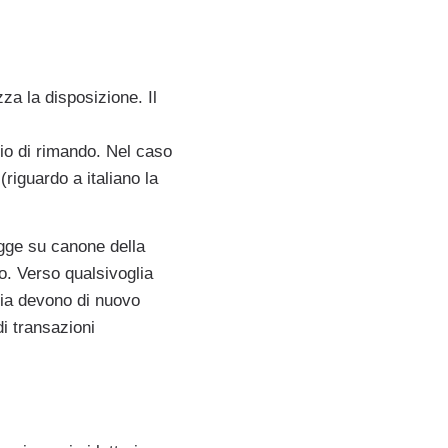
za la disposizione. Il
io di rimando. Nel caso
riguardo a italiano la
egge su canone della
o. Verso qualsivoglia
idia devono di nuovo
di transazioni