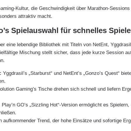
Gaming-Kultur, die Geschwindigkeit über Marathon-Sessions s
esonders attraktiv macht.
’s Spielauswahl für schnelles Spiel
ber eine lebendige Bibliothek mit Titeln von NetEnt, Yggdras
elfältige Mischung stellt sicher, dass jede kurze Session au
n.
:
Yggdrasil’s „Starburst“ und NetEnt’s „Gonzo’s Quest“ bie
en.
lution Gaming’s Tische drehen sich schnell und liefern Erg
:
Play’n GO’s „Sizzling Hot“-Version ermöglicht es Spielern, 
ließen.
n aufkommender Trend, der hohe Einsätze und sofortige Erge