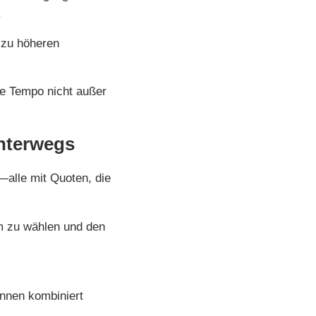
.
 zu höheren
lle Tempo nicht außer
nterwegs
n—alle mit Quoten, die
am zu wählen und den
nnen kombiniert