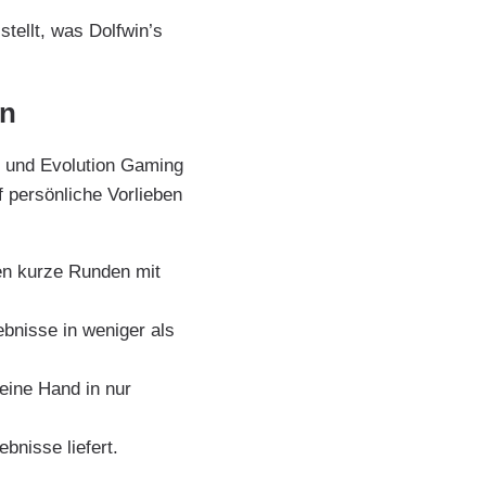
tellt, was Dolfwin’s
en
il und Evolution Gaming
f persönliche Vorlieben
ten kurze Runden mit
ebnisse in weniger als
eine Hand in nur
bnisse liefert.