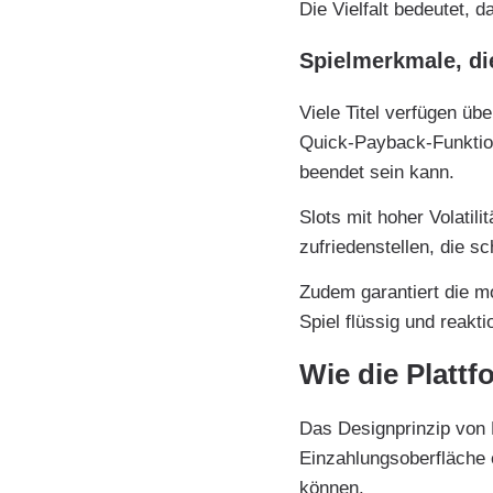
Die Vielfalt bedeutet,
Spielmerkmale, di
Viele Titel verfügen ü
Quick‑Payback-Funktion
beendet sein kann.
Slots mit hoher Volatili
zufriedenstellen, die s
Zudem garantiert die mo
Spiel flüssig und reakti
Wie die Plattf
Das Designprinzip von D
Einzahlungsoberfläche e
können.