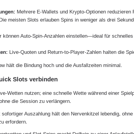
ungen:
Mehrere E‑Wallets und Krypto-Optionen reduzieren 
ie meisten Slots erlauben Spins in weniger als drei Sekund
r können Auto‑Spin-Anzahlen einstellen—ideal für schnelles
ken:
Live-Quoten und Return-to-Player‑Zahlen halten die Spiel
w hält die Bindung hoch und die Ausfallzeiten minimal.
uick Slots verbinden
ive-Wetten nutzen; eine schnelle Wette während einer Spielp
ohne die Session zu verlängern.
 sofortiger Auszahlung hält den Nervenkitzel lebendig, ohne
u erfordern.