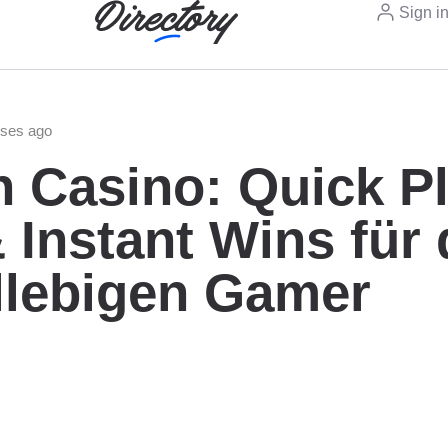
Sign i
eses ago
n Casino: Quick P
& Instant Wins für
llebigen Gamer