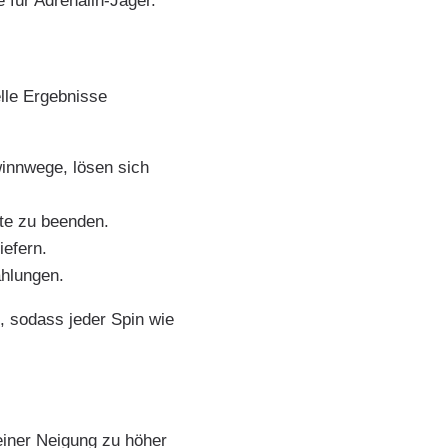
 für Adrenalin-Jäger.
elle Ergebnisse
innwege, lösen sich
ute zu beenden.
iefern.
ahlungen.
 sodass jeder Spin wie
 einer Neigung zu höher