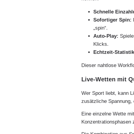
Schnelle Einzahl
Sofortiger Spin:
D
„spin“.
Auto‑Play:
Spiele
Klicks.
Echtzeit-Statisti
Dieser nahtlose Workflo
Live-Wetten mit Q
Wer Sport liebt, kann L
zusätzliche Spannung, 
Eine einzelne Wette mit
Konzentrationsphasen z