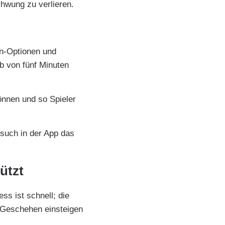
chwung zu verlieren.
in-Optionen und
b von fünf Minuten
können und so Spieler
esuch in der App das
ützt
ss ist schnell; die
s Geschehen einsteigen