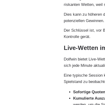
riskanten Wetten, weil 
Dies kann zu höheren d
potenziellen Gewinnen.
Der Schlüssel ist, vor 
Kontrolle gerät.
Live-Wetten i
Dolfwin bietet Live-Wet
sich jede Minute aktuali
Eine typische Session 
Spielstand zu beobacht
Sofortige Quoten
Kumulierte Ausz
werden, um die S