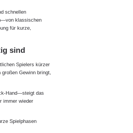
nd schnellen
ln—von klassischen
ung für kurze,
ig sind
tlichen Spielers kürzer
n großen Gewinn bringt,
ack-Hand—steigt das
er immer wieder
kurze Spielphasen