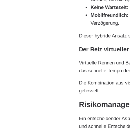
Keine Wartezeit:
Mobilfreundlich:
Verzögerung.
Dieser hybride Ansatz s
Der Reiz virtuelle
Virtuelle Rennen und Ba
das schnelle Tempo der
Die Kombination aus vis
gefesselt.
Risikomanagem
Ein entscheidender Aspe
und schnelle Entscheid