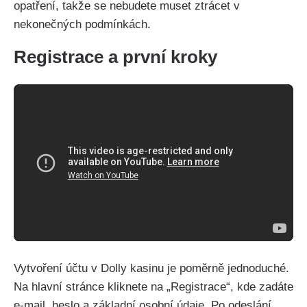
opatření, takže se nebudete muset ztrácet v
nekonečných podmínkách.
Registrace a první kroky
Vytvoření účtu v Dolly kasinu je poměrně jednoduché.
Na hlavní stránce kliknete na „Registrace“, kde zadáte
e‑mail, heslo a základní osobní údaje. Po odeslání