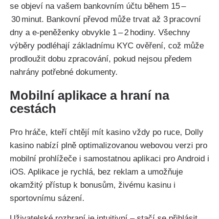
se objeví na vašem bankovním účtu během 15 –
30 minut. Bankovní převod může trvat až 3 pracovní
dny a e‑peněženky obvykle 1 – 2 hodiny. Všechny
výběry podléhají základnímu KYC ověření, což může
prodloužit dobu zpracování, pokud nejsou předem
nahrány potřebné dokumenty.
Mobilní aplikace a hraní na
cestách
Pro hráče, kteří chtějí mít kasino vždy po ruce, Dolly
kasino nabízí plně optimalizovanou webovou verzi pro
mobilní prohlížeče i samostatnou aplikaci pro Android i
iOS. Aplikace je rychlá, bez reklam a umožňuje
okamžitý přístup k bonusům, živému kasinu i
sportovnímu sázení.
Uživatelské rozhraní je intuitivní – stačí se přihlásit,