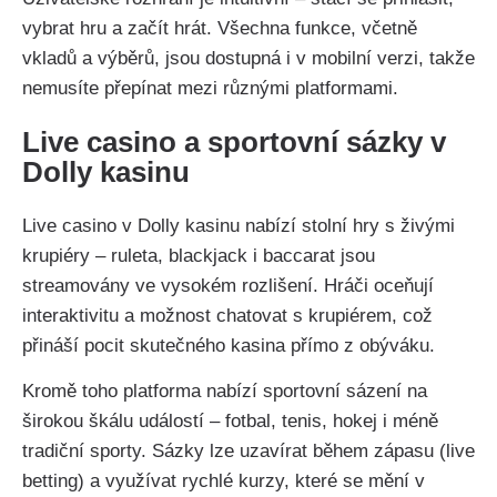
vybrat hru a začít hrát. Všechna funkce, včetně
vkladů a výběrů, jsou dostupná i v mobilní verzi, takže
nemusíte přepínat mezi různými platformami.
Live casino a sportovní sázky v
Dolly kasinu
Live casino v Dolly kasinu nabízí stolní hry s živými
krupiéry – ruleta, blackjack i baccarat jsou
streamovány ve vysokém rozlišení. Hráči oceňují
interaktivitu a možnost chatovat s krupiérem, což
přináší pocit skutečného kasina přímo z obýváku.
Kromě toho platforma nabízí sportovní sázení na
širokou škálu událostí – fotbal, tenis, hokej i méně
tradiční sporty. Sázky lze uzavírat během zápasu (live
betting) a využívat rychlé kurzy, které se mění v