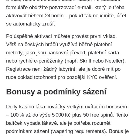
formuláře obdržíte potvrzovací e‑mail, který je třeba
aktivovat během 24 hodin – pokud tak neučiníte, účet
se automaticky zruší.
Po úspěšné aktivaci můžete provést první vklad.
Většina českých hráčů využívá běžné platební
metody, jako jsou bankovní převod, platební karta
nebo rychlé e‑peněženky (např. Skrill nebo Neteller).
Registrace není žádný labyrint, ale je dobré mít po
ruce doklad totožnosti pro pozdější KYC ověření.
Bonusy a podmínky sázení
Dolly kasino láká nováčky velkým uvítacím bonusem
– 100 % až do výše 5 000 Kč plus 50 free spinů. Tento
balíček vypadá lákavě, ale je potřeba rozumět
podmínkám sázení (wagering requirements). Bonus je