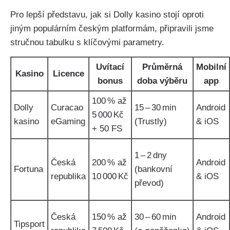
Pro lepší představu, jak si Dolly kasino stojí oproti
jiným populárním českým platformám, připravili jsme
stručnou tabulku s klíčovými parametry.
Uvítací
Průměrná
Mobilní
Kasino
Licence
bonus
doba výběru
app
100 % až
Dolly
Curacao
15 – 30 min
Android
5 000 Kč
kasino
eGaming
(Trustly)
& iOS
+ 50 FS
1 – 2 dny
Česká
200 % až
Android
Fortuna
(bankovní
republika
10 000 Kč
& iOS
převod)
Česká
150 % až
30 – 60 min
Android
Tipsport