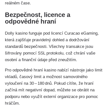
reálném čase.
Bezpečnost, licence a
odpovědné hraní
Dolly kasino funguje pod licencí Curacao eGaming,
která zajišťuje pravidelný dohled a dodržování
standardů bezpečnosti. Všechny transakce jsou
šifrovány pomocí SSL protokolu, což chrání vaše
osobní a finanční údaje před zneužitím.
Pro odpovědné hraní kasino nabízí nástroje jako limit
vkladů, časový limit a možnost samovolného
vyloučení na 30 – 180 dnů. Pokud cítíte, že hraní
začíná mít negativní dopad, můžete se obrátit na
podporu nebo využít externí organizace pro pomoc
hráčům.