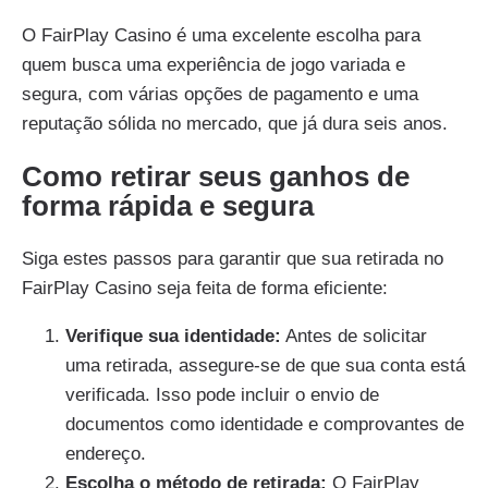
O FairPlay Casino é uma excelente escolha para
quem busca uma experiência de jogo variada e
segura, com várias opções de pagamento e uma
reputação sólida no mercado, que já dura seis anos.
Como retirar seus ganhos de
forma rápida e segura
Siga estes passos para garantir que sua retirada no
FairPlay Casino seja feita de forma eficiente:
Verifique sua identidade:
Antes de solicitar
uma retirada, assegure-se de que sua conta está
verificada. Isso pode incluir o envio de
documentos como identidade e comprovantes de
endereço.
Escolha o método de retirada:
O FairPlay