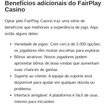
Benefícios adicionais do FairPlay
Casino
Optar pelo FairPlay Casino traz uma série de
benefícios que melhoram a experiência de jogo. Aqui
estão alguns deles:
Variedade de jogos: Com cerca de 2.000 opções,
os jogadores têm muitas escolhas para explorar.
Bônus atrativos: Novos jogadores podem
aproveitar bônus de boas-vindas que aumentam
suas chances de ganhar.
Suporte ao cliente: A equipe de suporte está
disponível para ajudar em qualquer dúvida ou
problema.
Interface amigável: A plataforma é fácil de usar,
mesmo para iniciantes.