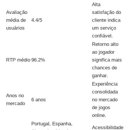
Alta
Avaliação
satisfação do
média de
4.4/5
cliente indica
usuários
um serviço
confiável.
Retorno alto
ao jogador
RTP médio
96.2%
significa mais
chances de
ganhar.
Experiência
consolidada
Anos no
6 anos
no mercado
mercado
de jogos
online.
Portugal, Espanha,
Acessibilidade