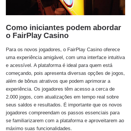
Como iniciantes podem abordar
o FairPlay Casino
Para os novos jogadores, o FairPlay Casino oferece
uma experiência amigável, com uma interface intuitiva
e acessível. A plataforma é ideal para quem está
começando, pois apresenta diversas opções de jogos,
além de bônus atrativos que podem aprimorar a
experiência. Os jogadores têm acesso a cerca de
2.000 jogos, com atualizações em tempo real sobre
seus saldos e resultados. É importante que os novos
jogadores compreendam os passos essenciais para
se familiarizarem com a plataforma e aproveitarem ao
máximo suas funcionalidades.