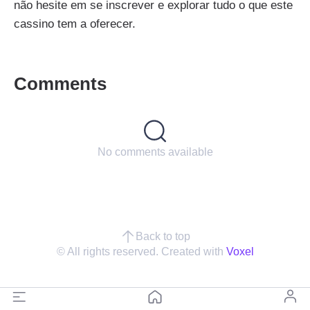
não hesite em se inscrever e explorar tudo o que este
cassino tem a oferecer.
Comments
No comments available
Back to top
© All rights reserved. Created with
Voxel