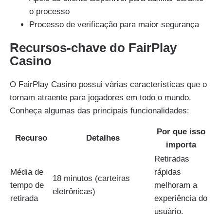
o processo
Processo de verificação para maior segurança
Recursos-chave do FairPlay
Casino
O FairPlay Casino possui várias características que o
tornam atraente para jogadores em todo o mundo.
Conheça algumas das principais funcionalidades:
Por que isso
Recurso
Detalhes
importa
Retiradas
Média de
rápidas
18 minutos (carteiras
tempo de
melhoram a
eletrônicas)
retirada
experiência do
usuário.