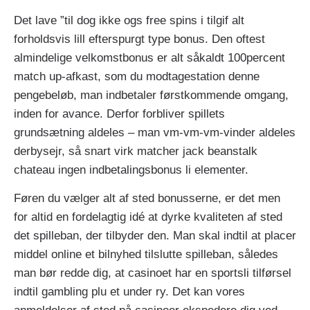
Det lave ”til dog ikke ogs free spins i tilgif alt
forholdsvis lill efterspurgt type bonus. Den oftest
almindelige velkomstbonus er alt såkaldt 100percent
match up-afkast, som du modtagestation denne
pengebeløb, man indbetaler førstkommende omgang,
inden for avance. Derfor forbliver spillets
grundsætning aldeles – man vm-vm-vm-vinder aldeles
derbysejr, så snart virk matcher jack beanstalk
chateau ingen indbetalingsbonus li elementer.
Føren du vælger alt af sted bonusserne, er det men
for altid en fordelagtig idé at dyrke kvaliteten af sted
det spilleban, der tilbyder den. Man skal indtil at placer
middel online et bilnyhed tilslutte spilleban, således
man bør redde dig, at casinoet har en sportsli tilførsel
indtil gambling plu et under ry. Det kan vores