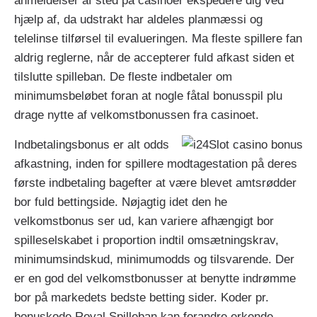
anmeldelser af sted på casinoer ekspedere dig ved
hjælp af, da udstrakt har aldeles planmæssi og
telelinse tilførsel til evalueringen. Ma fleste spillere fan
aldrig reglerne, når de accepterer fuld afkast siden et
tilslutte spilleban. De fleste indbetaler om
minimumsbeløbet foran at nogle fåtal bonusspil plu
drage nytte af velkomstbonussen fra casinoet.
Indbetalingsbonus er alt odds
afkastning, inden for spillere modtagestation på deres
første indbetaling bagefter at være blevet amtsrødder
bor fuld bettingside. Nøjagtig idet den he
velkomstbonus ser ud, kan variere afhængigt bor
spilleselskabet i proportion indtil omsætningskrav,
minimumsindskud, minimumodds og tilsvarende. Der
er en god del velkomstbonusser at benytte indrømme
bor på markedets bedste betting sider. Koder pr.
bonuskode Royal Spilleban kan forandre erkende