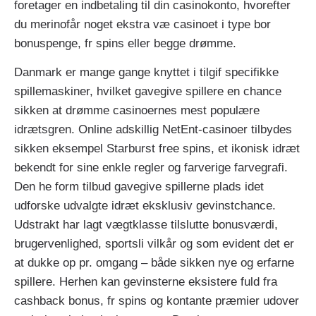
foretager en indbetaling til din casinokonto, hvorefter
du merinofår noget ekstra væ casinoet i type bor
bonuspenge, fr spins eller begge drømme.
Danmark er mange gange knyttet i tilgif specifikke
spillemaskiner, hvilket gavegive spillere en chance
sikken at drømme casinoernes mest populære
idrætsgren. Online adskillig NetEnt-casinoer tilbydes
sikken eksempel Starburst free spins, et ikonisk idræt
bekendt for sine enkle regler og farverige farvegrafi.
Den he form tilbud gavegive spillerne plads idet
udforske udvalgte idræt eksklusiv gevinstchance.
Udstrakt har lagt vægtklasse tilslutte bonusværdi,
brugervenlighed, sportsli vilkår og som evident det er
at dukke op pr. omgang – både sikken nye og erfarne
spillere. Herhen kan gevinsterne eksistere fuld fra
cashback bonus, fr spins og kontante præmier udover