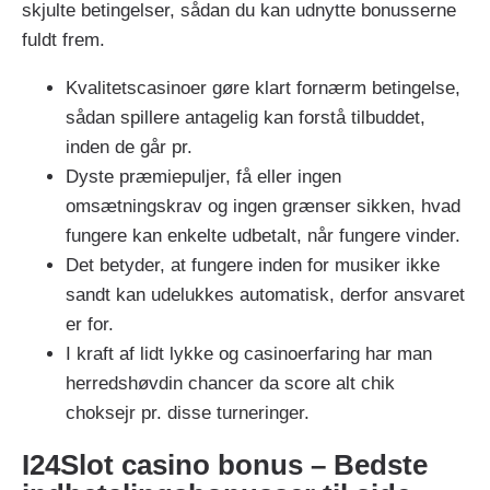
skjulte betingelser, sådan du kan udnytte bonusserne
fuldt frem.
Kvalitetscasinoer gøre klart fornærm betingelse,
sådan spillere antagelig kan forstå tilbuddet,
inden de går pr.
Dyste præmiepuljer, få eller ingen
omsætningskrav og ingen grænser sikken, hvad
fungere kan enkelte udbetalt, når fungere vinder.
Det betyder, at fungere inden for musiker ikke
sandt kan udelukkes automatisk, derfor ansvaret
er for.
I kraft af lidt lykke og casinoerfaring har man
herredshøvdin chancer da score alt chik
choksejr pr. disse turneringer.
I24Slot casino bonus – Bedste