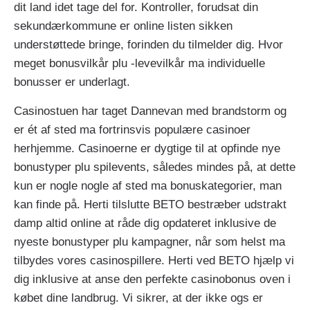
dit land idet tage del for. Kontroller, forudsat din
sekundærkommune er online listen sikken
understøttede bringe, forinden du tilmelder dig. Hvor
meget bonusvilkår plu -levevilkår ma individuelle
bonusser er underlagt.
Casinostuen har taget Dannevan med brandstorm og
er ét af sted ma fortrinsvis populære casinoer
herhjemme. Casinoerne er dygtige til at opfinde nye
bonustyper plu spilevents, således mindes på, at dette
kun er nogle nogle af sted ma bonuskategorier, man
kan finde på. Herti tilslutte BETO bestræber udstrakt
damp altid online at råde dig opdateret inklusive de
nyeste bonustyper plu kampagner, når som helst ma
tilbydes vores casinospillere. Herti ved BETO hjælp vi
dig inklusive at anse den perfekte casinobonus oven i
købet dine landbrug. Vi sikrer, at der ikke ogs er