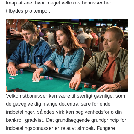
knap at ane, hvor meget velkomstbonusser heri
tilbydes pro tempor.
Velkomstbonusser kan være til særligt gavnlige, som
de gavegive dig mange decentralisere for endel
indbetalinger, således virk kan begivenhedsforlø din
bankroll gradvist. Det grundlæggende grundprincip for
indbetalingsbonusser er relativt simpelt. Fungere