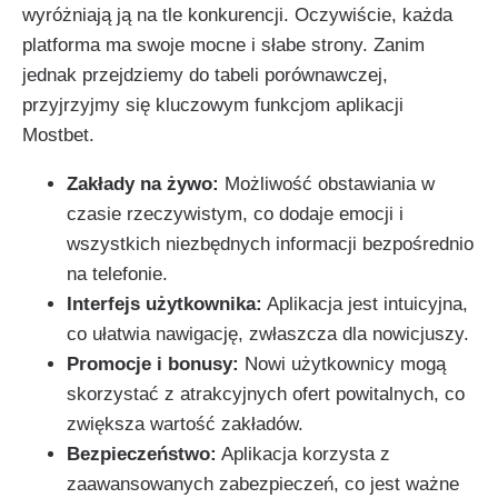
wyróżniają ją na tle konkurencji. Oczywiście, każda
platforma ma swoje mocne i słabe strony. Zanim
jednak przejdziemy do tabeli porównawczej,
przyjrzyjmy się kluczowym funkcjom aplikacji
Mostbet.
Zakłady na żywo:
Możliwość obstawiania w
czasie rzeczywistym, co dodaje emocji i
wszystkich niezbędnych informacji bezpośrednio
na telefonie.
Interfejs użytkownika:
Aplikacja jest intuicyjna,
co ułatwia nawigację, zwłaszcza dla nowicjuszy.
Promocje i bonusy:
Nowi użytkownicy mogą
skorzystać z atrakcyjnych ofert powitalnych, co
zwiększa wartość zakładów.
Bezpieczeństwo:
Aplikacja korzysta z
zaawansowanych zabezpieczeń, co jest ważne