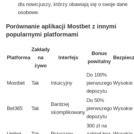
dla nowicjuszy, którzy obawiają się o swoje dane
osobowe.
Porównanie aplikacji Mostbet z innymi
popularnymi platformami
Zakłady
Bonus
Platforma
na
Interfejs
Bezpiec
powitalny
żywo
Do 100%
Mostbet
Tak
Intuicyjny
pierwszego
Wysokie
depozytu
Do 50%
Bardziej
Bet365
Tak
pierwszego
Wysokie
skomplikowany
depozytu
300 zł na
Unibet
Tak
Przyjazny
zakład bez
Wysokie