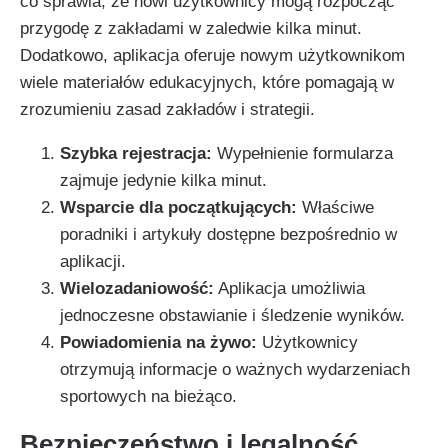
co sprawia, że nowi użytkownicy mogą rozpocząć
przygodę z zakładami w zaledwie kilka minut.
Dodatkowo, aplikacja oferuje nowym użytkownikom
wiele materiałów edukacyjnych, które pomagają w
zrozumieniu zasad zakładów i strategii.
Szybka rejestracja:
Wypełnienie formularza
zajmuje jedynie kilka minut.
Wsparcie dla początkujących:
Właściwe
poradniki i artykuły dostępne bezpośrednio w
aplikacji.
Wielozadaniowość:
Aplikacja umożliwia
jednoczesne obstawianie i śledzenie wyników.
Powiadomienia na żywo:
Użytkownicy
otrzymują informacje o ważnych wydarzeniach
sportowych na bieżąco.
Bezpieczeństwo i legalność