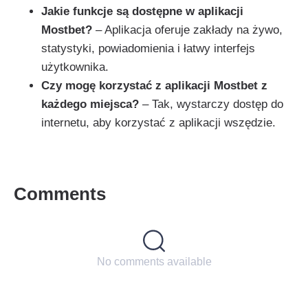
Jakie funkcje są dostępne w aplikacji
Mostbet?
– Aplikacja oferuje zakłady na żywo,
statystyki, powiadomienia i łatwy interfejs
użytkownika.
Czy mogę korzystać z aplikacji Mostbet z
każdego miejsca?
– Tak, wystarczy dostęp do
internetu, aby korzystać z aplikacji wszędzie.
Comments
No comments available