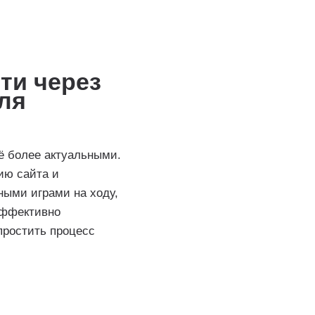
ти через
ля
ё более актуальными.
ию сайта и
ными играми на ходу,
 эффективно
простить процесс