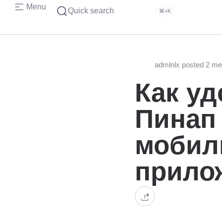
Menu
Quick search
⌘+K
admlnlx posted 2 m
Как у
Пинап 
мобил
прило