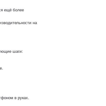
ся ещё более
изводительности на
дующие шаги:
е.
фоном в руках.