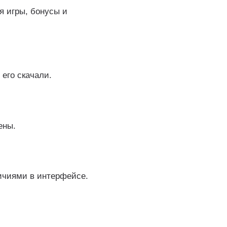
я игры, бонусы и
его скачали.
ены.
ичиями в интерфейсе.