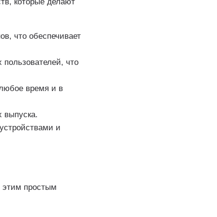
тв, которые делают
в, что обеспечивает
 пользователей, что
 любое время и в
 выпуска.
устройствами и
е этим простым