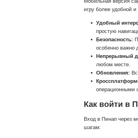
Мобильная версия са
игру более удобной и
Удобный интер
простую навигац
Безопасность:
П
особенно важно 
Непрерывный д
любом месте.
Обновления:
Вс
Кроссплатформ
операционными 
Как войти в 
Вход в Пинап через 
шагам: