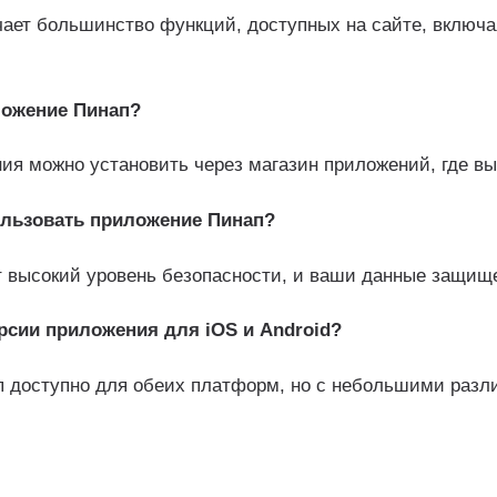
ает большинство функций, доступных на сайте, включа
ложение Пинап?
я можно установить через магазин приложений, где вы 
ользовать приложение Пинап?
т высокий уровень безопасности, и ваши данные защищ
ерсии приложения для iOS и Android?
п доступно для обеих платформ, но с небольшими разл