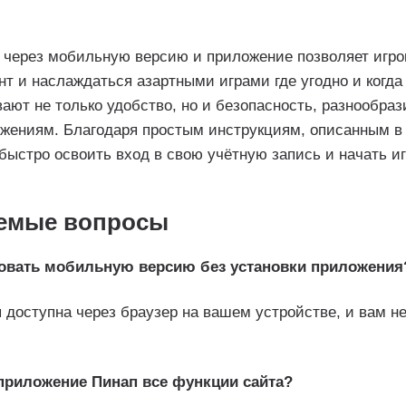
 через мобильную версию и приложение позволяет игро
унт и наслаждаться азартными играми где угодно и когд
ют не только удобство, но и безопасность, разнообраз
жениям. Благодаря простым инструкциям, описанным в 
быстро освоить вход в свою учётную запись и начать и
аемые вопросы
ьзовать мобильную версию без установки приложения
 доступна через браузер на вашем устройстве, и вам н
приложение Пинап все функции сайта?