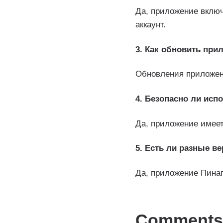
Да, приложение включ
аккаунт.
3. Как обновить при
Обновления приложени
4. Безопасно ли исп
Да, приложение имее
5. Есть ли разные в
Да, приложение Пина
Comments