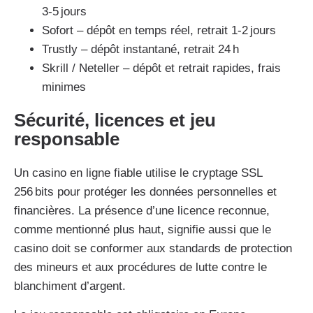
3‑5 jours
Sofort – dépôt en temps réel, retrait 1‑2 jours
Trustly – dépôt instantané, retrait 24 h
Skrill / Neteller – dépôt et retrait rapides, frais
minimes
Sécurité, licences et jeu
responsable
Un casino en ligne fiable utilise le cryptage SSL
256 bits pour protéger les données personnelles et
financières. La présence d’une licence reconnue,
comme mentionné plus haut, signifie aussi que le
casino doit se conformer aux standards de protection
des mineurs et aux procédures de lutte contre le
blanchiment d’argent.