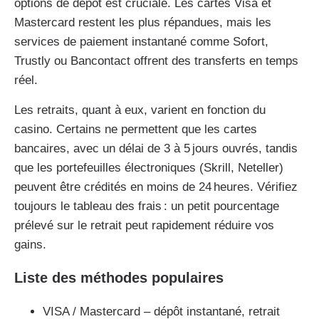
options de dépôt est cruciale. Les cartes Visa et
Mastercard restent les plus répandues, mais les
services de paiement instantané comme Sofort,
Trustly ou Bancontact offrent des transferts en temps
réel.
Les retraits, quant à eux, varient en fonction du
casino. Certains ne permettent que les cartes
bancaires, avec un délai de 3 à 5 jours ouvrés, tandis
que les portefeuilles électroniques (Skrill, Neteller)
peuvent être crédités en moins de 24 heures. Vérifiez
toujours le tableau des frais : un petit pourcentage
prélevé sur le retrait peut rapidement réduire vos
gains.
Liste des méthodes populaires
VISA / Mastercard – dépôt instantané, retrait