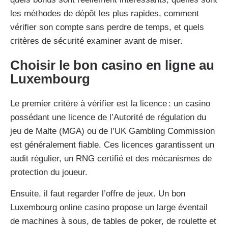
les méthodes de dépôt les plus rapides, comment
vérifier son compte sans perdre de temps, et quels
critères de sécurité examiner avant de miser.
Choisir le bon casino en ligne au
Luxembourg
Le premier critère à vérifier est la licence : un casino
possédant une licence de l’Autorité de régulation du
jeu de Malte (MGA) ou de l’UK Gambling Commission
est généralement fiable. Ces licences garantissent un
audit régulier, un RNG certifié et des mécanismes de
protection du joueur.
Ensuite, il faut regarder l’offre de jeux. Un bon
Luxembourg online casino propose un large éventail
de machines à sous, de tables de poker, de roulette et