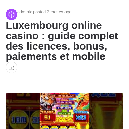
admlnlx posted 2 meses ago
Luxembourg online
casino : guide complet
des licences, bonus,
paiements et mobile