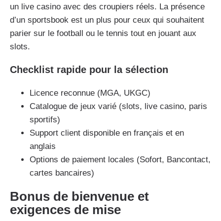
un live casino avec des croupiers réels. La présence
d’un sportsbook est un plus pour ceux qui souhaitent
parier sur le football ou le tennis tout en jouant aux
slots.
Checklist rapide pour la sélection
Licence reconnue (MGA, UKGC)
Catalogue de jeux varié (slots, live casino, paris
sportifs)
Support client disponible en français et en
anglais
Options de paiement locales (Sofort, Bancontact,
cartes bancaires)
Bonus de bienvenue et
exigences de mise