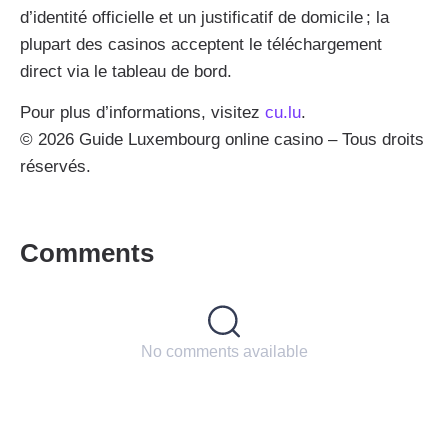
d’identité officielle et un justificatif de domicile ; la
plupart des casinos acceptent le téléchargement
direct via le tableau de bord.
Pour plus d’informations, visitez
cu.lu
.
© 2026 Guide Luxembourg online casino – Tous droits
réservés.
Comments
No comments available