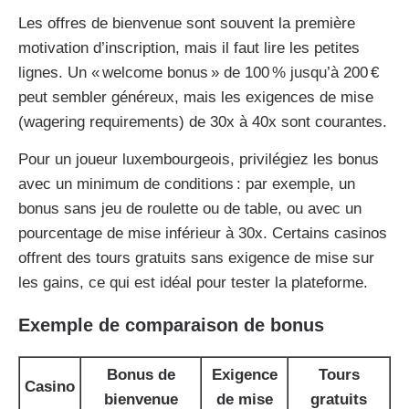
Les offres de bienvenue sont souvent la première
motivation d’inscription, mais il faut lire les petites
lignes. Un « welcome bonus » de 100 % jusqu’à 200 €
peut sembler généreux, mais les exigences de mise
(wagering requirements) de 30x à 40x sont courantes.
Pour un joueur luxembourgeois, privilégiez les bonus
avec un minimum de conditions : par exemple, un
bonus sans jeu de roulette ou de table, ou avec un
pourcentage de mise inférieur à 30x. Certains casinos
offrent des tours gratuits sans exigence de mise sur
les gains, ce qui est idéal pour tester la plateforme.
Exemple de comparaison de bonus
Bonus de
Exigence
Tours
Casino
bienvenue
de mise
gratuits