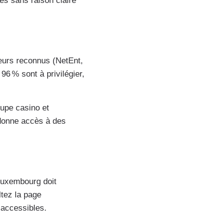
es sans raison claire
seurs reconnus (NetEnt,
6 % sont à privilégier,
oupe casino et
 donne accès à des
 Luxembourg doit
ltez la page
 accessibles.