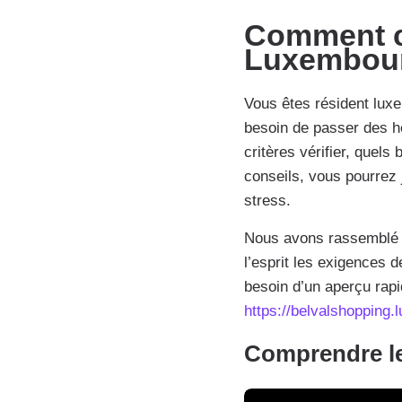
Comment ch
Luxembour
Vous êtes résident lux
besoin de passer des h
critères vérifier, quel
conseils, vous pourrez 
stress.
Nous avons rassemblé l
l’esprit les exigences 
besoin d’un aperçu rapi
https://belvalshopping.l
Comprendre les