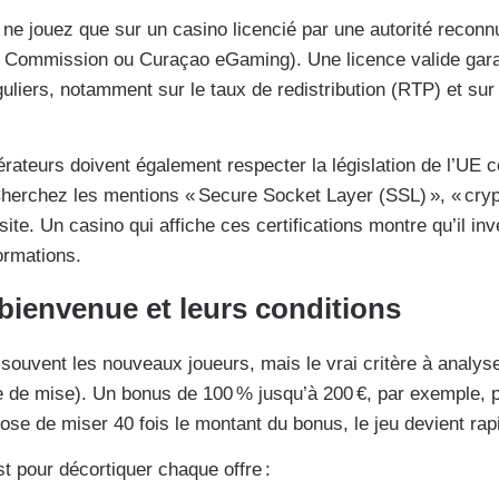
: ne jouez que sur un casino licencié par une autorité reco
 Commission ou Curaçao eGaming). Une licence valide garan
uliers, notamment sur le taux de redistribution (RTP) et sur 
ateurs doivent également respecter la législation de l’UE c
herchez les mentions « Secure Socket Layer (SSL) », « cryp
 site. Un casino qui affiche ces certifications montre qu’il in
ormations.
bienvenue et leurs conditions
 souvent les nouveaux joueurs, mais le vrai critère à analyse
e de mise). Un bonus de 100 % jusqu’à 200 €, par exemple, 
pose de miser 40 fois le montant du bonus, le jeu devient ra
st pour décortiquer chaque offre :