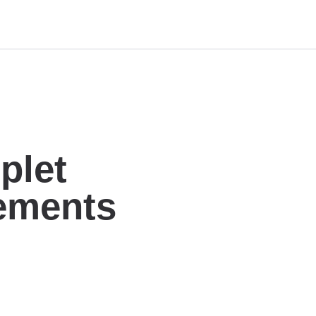
n
plet
iements