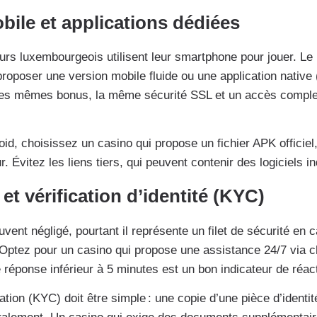
ile et applications dédiées
urs luxembourgeois utilisent leur smartphone pour jouer. Le 
oposer une version mobile fluide ou une application native 
ir les mêmes bonus, la même sécurité SSL et un accès comple
id, choisissez un casino qui propose un fichier APK officiel, 
r. Évitez les liens tiers, qui peuvent contenir des logiciels i
et vérification d’identité (KYC)
uvent négligé, pourtant il représente un filet de sécurité en
ptez pour un casino qui propose une assistance 24/7 via ch
réponse inférieur à 5 minutes est un bon indicateur de réact
tion (KYC) doit être simple : une copie d’une pièce d’identité 