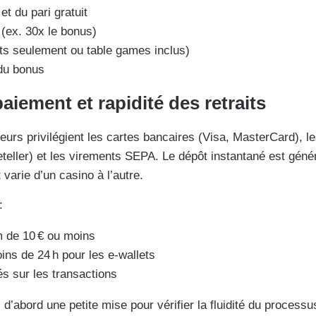
t du pari gratuit
(ex. 30x le bonus)
ots seulement ou table games inclus)
 du bonus
iement et rapidité des retraits
urs privilégient les cartes bancaires (Visa, MasterCard), les
Neteller) et les virements SEPA. Le dépôt instantané est géné
 varie d’un casino à l’autre.
:
 de 10 € ou moins
ins de 24 h pour les e‑wallets
s sur les transactions
d’abord une petite mise pour vérifier la fluidité du processus