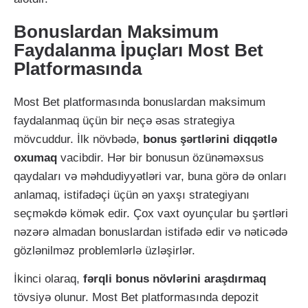
Bonuslardan Maksimum
Faydalanma İpuçları Most Bet
Platformasında
Most Bet platformasında bonuslardan maksimum
faydalanmaq üçün bir neçə əsas strategiya
mövcuddur. İlk növbədə,
bonus şərtlərini diqqətlə
oxumaq
vacibdir. Hər bir bonusun özünəməxsus
qaydaları və məhdudiyyətləri var, buna görə də onları
anlamaq, istifadəçi üçün ən yaxşı strategiyanı
seçməkdə kömək edir. Çox vaxt oyunçular bu şərtləri
nəzərə almadan bonuslardan istifadə edir və nəticədə
gözlənilməz problemlərlə üzləşirlər.
İkinci olaraq,
fərqli bonus növlərini araşdırmaq
tövsiyə olunur. Most Bet platformasında depozit