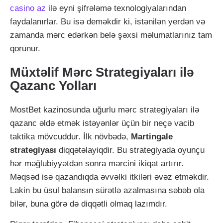
casino az
ilə eyni şifrələmə texnologiyalarından
faydalanırlar. Bu isə deməkdir ki, istənilən yerdən və
zamanda mərc edərkən belə şəxsi məlumatlarınız tam
qorunur.
Müxtəlif Mərc Strategiyaları ilə
Qazanc Yolları
MostBet kazinosunda uğurlu mərc strategiyaları ilə
qazanc əldə etmək istəyənlər üçün bir neçə vacib
taktika mövcuddur. İlk növbədə,
Martingale
strategiyası
diqqətəlayiqdir. Bu strategiyada oyunçu
hər məğlubiyyətdən sonra mərcini ikiqat artırır.
Məqsəd isə qazandıqda əvvəlki itkiləri əvəz etməkdir.
Lakin bu üsul balansın sürətlə azalmasına səbəb ola
bilər, buna görə də diqqətli olmaq lazımdır.