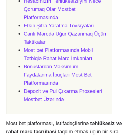
Hesabınızın Təhlükəsizliyini Necə
Qorumaq Olar Mostbet
Platformasında
Etkili Şifrə Yaratma Tövsiyələri
Canlı Mərcdə Uğur Qazanmaq Üçün
Taktikalar
Most bet Platformasında Mobil
Tətbiqlə Rahat Mərc İmkanları
Bonuslardan Maksimum
Faydalanma İpuçları Most Bet
Platformasında
Depozit və Pul Çıxarma Prosesləri
Mostbet Üzərində
Most bet platforması, istifadəçilərinə
təhlükəsiz və
rahat mərc təcrübəsi
təqdim etmək üçün bir sıra