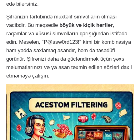
edə bilərsiniz.
Şifrənizin tərkibində müxtəlif simvolların olması
vacibdir. Bu məqsədlə
böyük və kiçik hərflər
,
rəqəmlər və xüsusi simvolların qarışığından istifadə
edin. Məsələn, “P@ssw0rd123!” kimi bir kombinasiya
həm yadda saxlamaq asandır, həm də təsadüfi
görünür. Şifrənizi daha da gücləndirmək üçün şəxsi
məlumatlarınızı və ya asan təxmin edilən sözləri daxil
etməməyə çalışın.