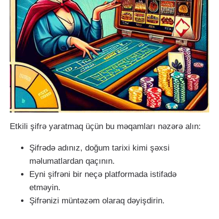
Etkili şifrə yaratmaq üçün bu məqamları nəzərə alın:
Şifrədə adınız, doğum tarixi kimi şəxsi
məlumatlardan qaçının.
Eyni şifrəni bir neçə platformada istifadə
etməyin.
Şifrənizi müntəzəm olaraq dəyişdirin.