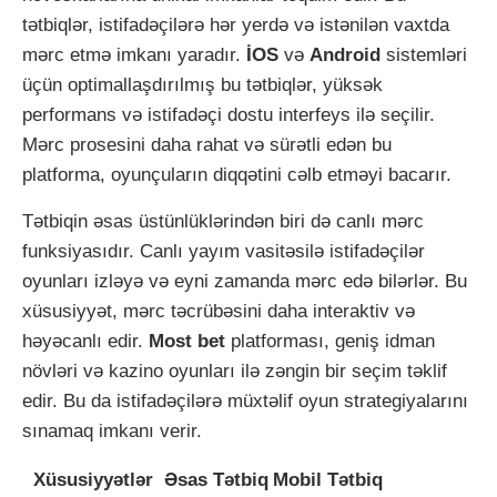
tətbiqlər, istifadəçilərə hər yerdə və istənilən vaxtda
mərc etmə imkanı yaradır.
İOS
və
Android
sistemləri
üçün optimallaşdırılmış bu tətbiqlər, yüksək
performans və istifadəçi dostu interfeys ilə seçilir.
Mərc prosesini daha rahat və sürətli edən bu
platforma, oyunçuların diqqətini cəlb etməyi bacarır.
Tətbiqin əsas üstünlüklərindən biri də canlı mərc
funksiyasıdır. Canlı yayım vasitəsilə istifadəçilər
oyunları izləyə və eyni zamanda mərc edə bilərlər. Bu
xüsusiyyət, mərc təcrübəsini daha interaktiv və
həyəcanlı edir.
Most bet
platforması, geniş idman
növləri və kazino oyunları ilə zəngin bir seçim təklif
edir. Bu da istifadəçilərə müxtəlif oyun strategiyalarını
sınamaq imkanı verir.
Xüsusiyyətlər
Əsas Tətbiq
Mobil Tətbiq