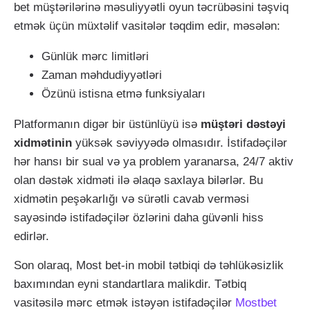
bet müştərilərinə məsuliyyətli oyun təcrübəsini təşviq
etmək üçün müxtəlif vasitələr təqdim edir, məsələn:
Günlük mərc limitləri
Zaman məhdudiyyətləri
Özünü istisna etmə funksiyaları
Platformanın digər bir üstünlüyü isə
müştəri dəstəyi
xidmətinin
yüksək səviyyədə olmasıdır. İstifadəçilər
hər hansı bir sual və ya problem yaranarsa, 24/7 aktiv
olan dəstək xidməti ilə əlaqə saxlaya bilərlər. Bu
xidmətin peşəkarlığı və sürətli cavab verməsi
sayəsində istifadəçilər özlərini daha güvənli hiss
edirlər.
Son olaraq, Most bet-in mobil tətbiqi də təhlükəsizlik
baxımından eyni standartlara malikdir. Tətbiq
vasitəsilə mərc etmək istəyən istifadəçilər
Mostbet