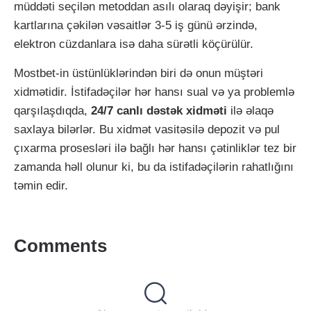
müddəti seçilən metoddan asılı olaraq dəyişir; bank
kartlarına çəkilən vəsaitlər 3-5 iş günü ərzində,
elektron cüzdanlara isə daha sürətli köçürülür.
Mostbet-in üstünlüklərindən biri də onun müştəri
xidmətidir. İstifadəçilər hər hansı sual və ya problemlə
qarşılaşdıqda,
24/7 canlı dəstək xidməti
ilə əlaqə
saxlaya bilərlər. Bu xidmət vasitəsilə depozit və pul
çıxarma prosesləri ilə bağlı hər hansı çətinliklər tez bir
zamanda həll olunur ki, bu da istifadəçilərin rahatlığını
təmin edir.
Comments