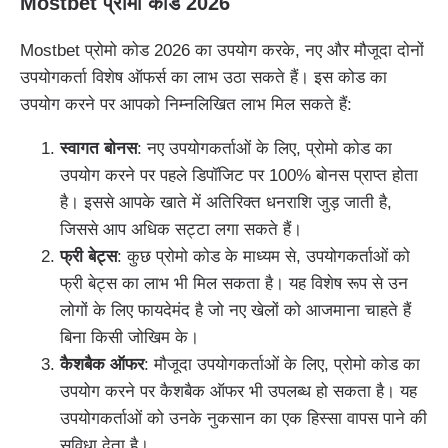
Mostbet प्रोमो कोड 2026
Mostbet प्रोमो कोड 2026 का उपयोग करके, नए और मौजूदा दोनों
उपयोगकर्ता विशेष ऑफर्स का लाभ उठा सकते हैं। इस कोड का
उपयोग करने पर आपको निम्नलिखित लाभ मिल सकते हैं:
स्वागत बोनस
: नए उपयोगकर्ताओं के लिए, प्रोमो कोड का
उपयोग करने पर पहले डिपॉजिट पर 100% बोनस प्राप्त होता
है। इससे आपके खाते में अतिरिक्त धनराशि जुड़ जाती है,
जिससे आप अधिक सट्टा लगा सकते हैं।
फ्री बेट्स
: कुछ प्रोमो कोड के माध्यम से, उपयोगकर्ताओं को
फ्री बेट्स का लाभ भी मिल सकता है। यह विशेष रूप से उन
लोगों के लिए फायदेमंद है जो नए खेलों को आजमाना चाहते हैं
बिना किसी जोखिम के।
कैशबैक ऑफर
: मौजूदा उपयोगकर्ताओं के लिए, प्रोमो कोड का
उपयोग करने पर कैशबैक ऑफर भी उपलब्ध हो सकता है। यह
उपयोगकर्ताओं को उनके नुकसान का एक हिस्सा वापस पाने की
सुविधा देता है।