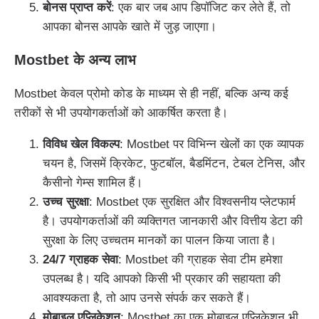
बोनस प्राप्त करें
: एक बार जब आप डिपॉजिट कर लेते हैं, तो
आपका बोनस आपके खाते में जुड़ जाएगा।
Mostbet के अन्य लाभ
Mostbet केवल प्रोमो कोड के माध्यम से ही नहीं, बल्कि अन्य कई
तरीकों से भी उपयोगकर्ताओं को आकर्षित करता है।
विविध खेल विकल्प
: Mostbet पर विभिन्न खेलों का एक व्यापक
चयन है, जिसमें क्रिकेट, फुटबॉल, बैडमिंटन, टेबल टेनिस, और
कैसीनो गेम्स शामिल हैं।
उच्च सुरक्षा
: Mostbet एक सुरक्षित और विश्वसनीय प्लेटफार्म
है। उपयोगकर्ताओं की व्यक्तिगत जानकारी और वित्तीय डेटा की
सुरक्षा के लिए उच्चतम मानकों का पालन किया जाता है।
24/7 ग्राहक सेवा
: Mostbet की ग्राहक सेवा टीम हमेशा
उपलब्ध है। यदि आपको किसी भी प्रकार की सहायता की
आवश्यकता है, तो आप उनसे संपर्क कर सकते हैं।
मोबाइल एप्लिकेशन
: Mostbet का एक मोबाइल एप्लिकेशन भी