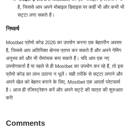
है, जिससे आप अपने मोबाइल डिवाइस पर कहीं भी और कभी भी
सट्टा लगा सकते हैं।
निष्कर्ष
Mostbet प्रोमो कोड 2026 का उपयोग करना एक बेहतरीन अवसर
है, जिससे आप अतिरिक्त बोनस प्राप्त कर सकते हैं और अपने गेमिंग
अनुभव को और भी रोमांचक बना सकते हैं। यदि आप एक नए
उपयोगकर्ता हैं या पहले से ही Mostbet का उपयोग कर रहे हैं, तो इस
प्रोमो कोड का लाभ उठाना न भूलें। सही तरीके से सट्टा लगाने और
अपने खेल को बेहतर बनाने के लिए, Mostbet एक आदर्श प्लेटफार्म
है। आज ही रजिस्ट्रेशन करें और अपने सट्टे की यात्रा की शुरुआत
करें!
Comments