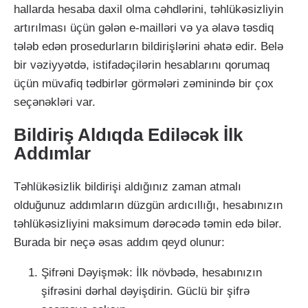
hallarda hesaba daxil olma cəhdlərini, təhlükəsizliyin
artırılması üçün gələn e-mailləri və ya əlavə təsdiq
tələb edən prosedurların bildirişlərini əhatə edir. Belə
bir vəziyyətdə, istifadəçilərin hesablarını qorumaq
üçün müvafiq tədbirlər görmələri zəminində bir çox
seçənəkləri var.
Bildiriş Aldıqda Ediləcək İlk
Addımlar
Təhlükəsizlik bildirişi aldığınız zaman atmalı
olduğunuz addımların düzgün ardıcıllığı, hesabınızın
təhlükəsizliyini maksimum dərəcədə təmin edə bilər.
Burada bir neçə əsas addım qeyd olunur:
Şifrəni Dəyişmək: İlk növbədə, hesabınızın
şifrəsini dərhal dəyişdirin. Güclü bir şifrə