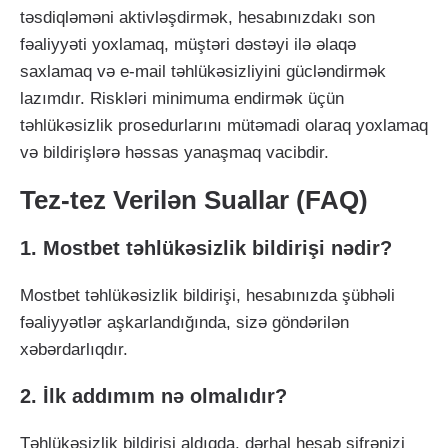
təsdiqləməni aktivləşdirmək, hesabınızdakı son
fəaliyyəti yoxlamaq, müştəri dəstəyi ilə əlaqə
saxlamaq və e-mail təhlükəsizliyini gücləndirmək
lazımdır. Riskləri minimuma endirmək üçün
təhlükəsizlik prosedurlarını mütəmadi olaraq yoxlamaq
və bildirişlərə həssas yanaşmaq vacibdir.
Tez-tez Verilən Suallar (FAQ)
1. Mostbet təhlükəsizlik bildirişi nədir?
Mostbet təhlükəsizlik bildirişi, hesabınızda şübhəli
fəaliyyətlər aşkarlandığında, sizə göndərilən
xəbərdarlıqdır.
2. İlk addımım nə olmalıdır?
Təhlükəsizlik bildirişi aldıqda, dərhal hesab şifrənizi