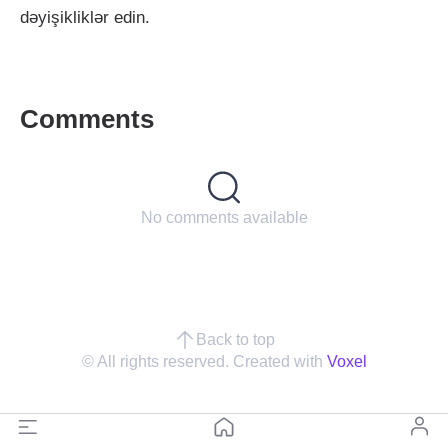
dəyişikliklər edin.
Comments
No comments available
Back to top
© All rights reserved. Created with
Voxel