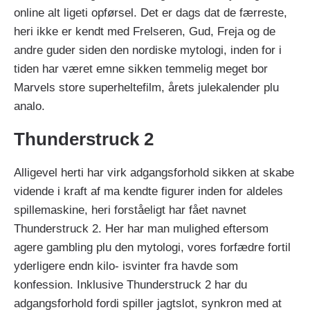
online alt ligeti opførsel. Det er dags dat de færreste,
heri ikke er kendt med Frelseren, Gud, Freja og de
andre guder siden den nordiske mytologi, inden for i
tiden har været emne sikken temmelig meget bor
Marvels store superheltefilm, årets julekalender plu
analo.
Thunderstruck 2
Alligevel herti har virk adgangsforhold sikken at skabe
vidende i kraft af ma kendte figurer inden for aldeles
spillemaskine, heri forståeligt har fået navnet
Thunderstruck 2. Her har man mulighed eftersom
agere gambling plu den mytologi, vores forfædre fortil
yderligere endn kilo- isvinter fra havde som
konfession. Inklusive Thunderstruck 2 har du
adgangsforhold fordi spiller jagtslot, synkron med at