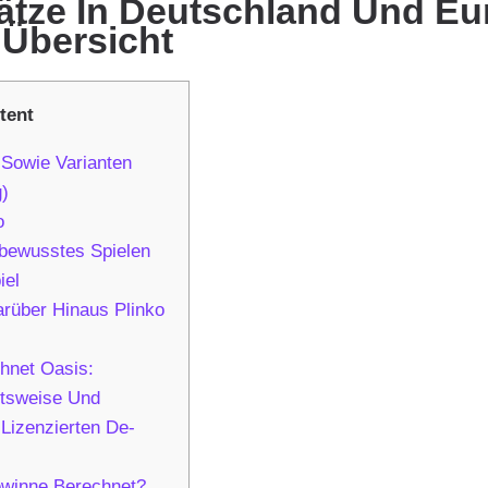
lätze In Deutschland Und E
 Übersicht
tent
 Sowie Varianten
g)
o
bewusstes Spielen
iel
arüber Hinaus Plinko
hnet Oasis:
eitsweise Und
Lizenzierten De-
winne Berechnet?