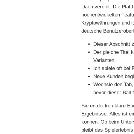
Dach vereint. Die Plattform präsentiert sich als Premium-Ziel für modernes Online-Gaming mit
hochentwickelten Features und einem int
Kryptowährungen und ist weltweit
deutsche Benutzeroberfl
Dieser Abschnitt z
Der gleiche Titel 
Varianten.
Ich spiele oft bei
Neue Kunden begi
Wechsle den Tab, u
bevor dieser Ball fä
Sie entdecken klare Eur
Ergebnisse. Alles ist einfach, schnell und natürlich, damit Sie sich ganz auf living area Drop konzentrieren
können. Ob beim Untersuchen von Strategien oder beim Plinko Cash verdienen – über der mobilen App
bleibt das Spielerlebni