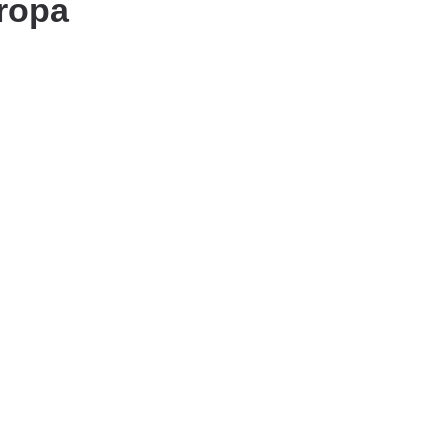
uropa