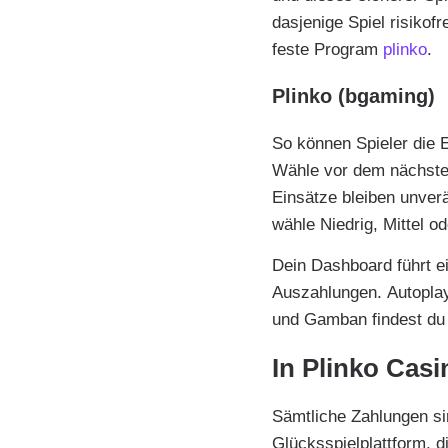
dasjenige Spiel risikofrei auszuprobieren. Wenn du in pl
feste Program
plinko
.
Plinko (bgaming)
So können Spieler die E
Wähle vor dem nächsten
Einsätze bleiben unverändert. Setze mit Slider oder ±-Buttons einen Einsatz zwisc
wähle Niedrig, Mittel o
Dein Dashboard führt e
Auszahlungen. Autoplay ist mit verpflichtenden Verlust- und Spin-Stops versehen. Links über BetBlocker
und Gamban findest du 
In Plinko Casi
Sämtliche Zahlungen sind über SSL-Ve
Glücksspielplattform, d