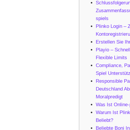
Schlussfolgeru
Zusammenfassu
spiels
Plinko Login –
Kontoregistrier
Erstellen Sie Ih
Playio – Schne
Flexible Limits
Compliance, Pa
Spiel Unterstütz
Responsible Par
Deutschland Ab
Moralpredigt
Was Ist Online-
Warum Ist Plin
Beliebt?
Beliebte Boni I