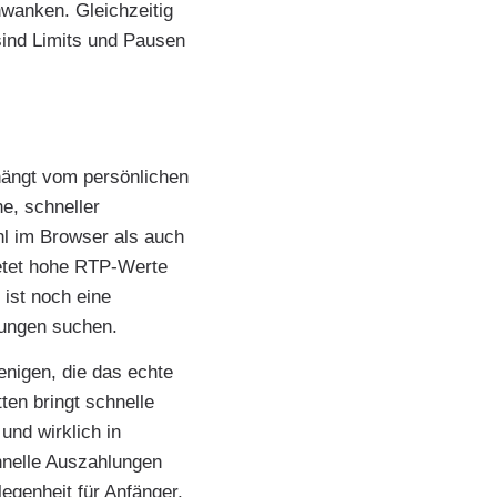
eichzeitig
 hängt vom persönlichen
nungen suchen.
enigen, die das echte