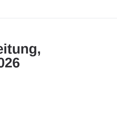
n
eitung,
026