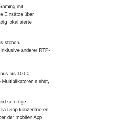
us stehen.
, inklusive anderer RTP-
us bis 100 €.
Multiplikatoren siehst,
nd sofortige