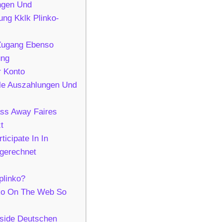
ngen Und
ng Kklk Plinko-
 Zugang Ebenso
ung
r Konto
lle Auszahlungen Und
ss Away Faires
t
ticipate In In
gerechnet
plinko?
ko On The Web So
nside Deutschen