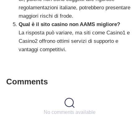
regolamentazioni italiane, potrebbero presentare
maggiori rischi di frode.
Qual è il sito casino non AAMS migliore?
La risposta può variare, ma siti come Casino1 e
Casino2 offrono ottimi servizi di supporto e
vantaggi competitivi.
Comments
No comments available