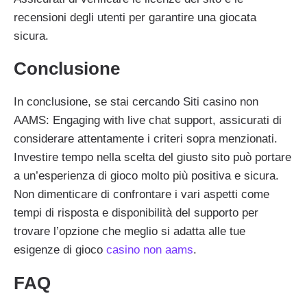
recensioni degli utenti per garantire una giocata
sicura.
Conclusione
In conclusione, se stai cercando Siti casino non
AAMS: Engaging with live chat support, assicurati di
considerare attentamente i criteri sopra menzionati.
Investire tempo nella scelta del giusto sito può portare
a un’esperienza di gioco molto più positiva e sicura.
Non dimenticare di confrontare i vari aspetti come
tempi di risposta e disponibilità del supporto per
trovare l’opzione che meglio si adatta alle tue
esigenze di gioco
casino non aams
.
FAQ