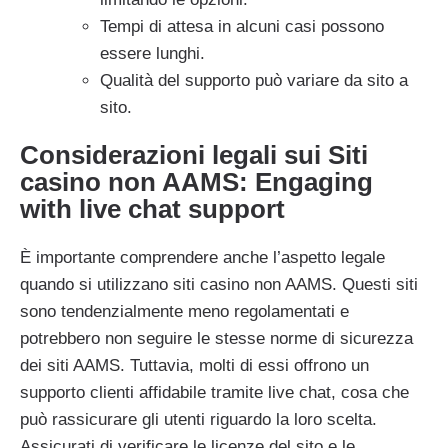
Tempi di attesa in alcuni casi possono
essere lunghi.
Qualità del supporto può variare da sito a
sito.
Considerazioni legali sui Siti
casino non AAMS: Engaging
with live chat support
È importante comprendere anche l’aspetto legale
quando si utilizzano siti casino non AAMS. Questi siti
sono tendenzialmente meno regolamentati e
potrebbero non seguire le stesse norme di sicurezza
dei siti AAMS. Tuttavia, molti di essi offrono un
supporto clienti affidabile tramite live chat, cosa che
può rassicurare gli utenti riguardo la loro scelta.
Assicurati di verificare le licenze del sito e le