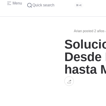
Menu
Quick search
⌘+K
Arian posted 2 años
Soluci
Desde 
hasta 