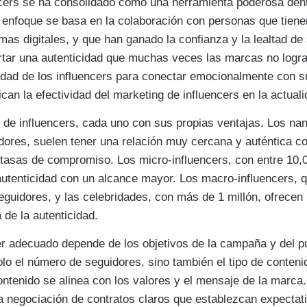
ncers se ha consolidado como una herramienta poderosa dent
e enfoque se basa en la colaboración con personas que tien
ormas digitales, y que han ganado la confianza y la lealtad d
rtar una autenticidad que muchas veces las marcas no logra
cidad de los influencers para conectar emocionalmente con s
can la efectividad del marketing de influencers en la actuali
s de influencers, cada uno con sus propias ventajas. Los nan
ores, suelen tener una relación muy cercana y auténtica co
s tasas de compromiso. Los micro-influencers, con entre 10,
utenticidad con un alcance mayor. Los macro-influencers, 
eguidores, y las celebridades, con más de 1 millón, ofrecen
de la autenticidad.
er adecuado depende de los objetivos de la campaña y del pú
olo el número de seguidores, sino también el tipo de contenid
ntenido se alinea con los valores y el mensaje de la marca
a negociación de contratos claros que establezcan expectat