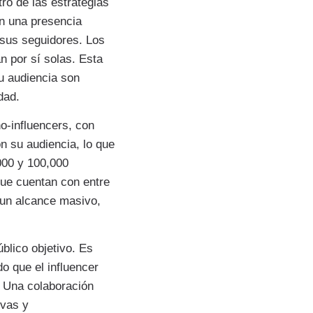
ro de las estrategias
en una presencia
e sus seguidores. Los
n por sí solas. Esta
u audiencia son
dad.
o-influencers, con
n su audiencia, lo que
000 y 100,000
que cuentan con entre
 un alcance masivo,
blico objetivo. Es
o que el influencer
. Una colaboración
ivas y