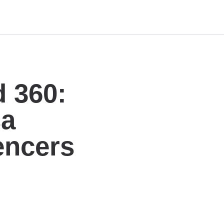
n
d 360:
sa
encers